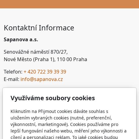
Kontaktní Informace
Sapanova a.s.
Senovážné náměstí 870/27,
Nové Město (Praha 1), 110 00 Praha
Telefon:
+ 420 722 39 39 39
E-mail:
info@sapanova.cz
IČO: 04841425
Využíváme soubory cookies
DIČ: CZ04841425
Napište nám
Kliknutím na Přijmout cookies dáváte souhlas s
uložením vybraných cookies (nutné, preferenční,
výkonnostní, marketingové). Cookies používáme pro
Pole s hvězdičkou * jsou povinná.
lepší fungování našeho webu, měření jeho výkonnosti a
Zpráva
*
cílení a personalizaci reklam. To jaké cookies budou